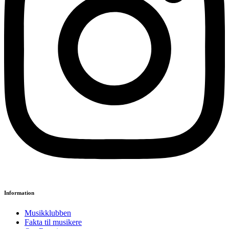
Information
Musikklubben
Fakta til musikere