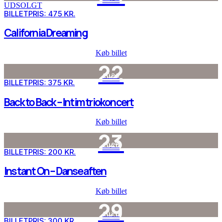
UDSOLGT
BILLETPRIS: 475 KR.
California Dreaming
Køb billet
22
2026
OKT
BILLETPRIS: 375 KR.
Back to Back – Intim triokoncert
Køb billet
23
2026
OKT
BILLETPRIS: 200 KR.
Instant On – Danseaften
Køb billet
29
2026
OKT
BILLETPRIS: 300 KR.