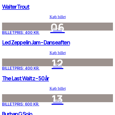
Walter Trout
Køb billet
06
2026
NOV
BILLETPRIS: 400 KR.
Led Zeppelin Jam – Danseaften
Køb billet
12
2026
NOV
BILLETPRIS: 400 KR.
The Last Waltz – 50 år
Køb billet
13
2026
NOV
BILLETPRIS: 600 KR.
Burhan G Solo