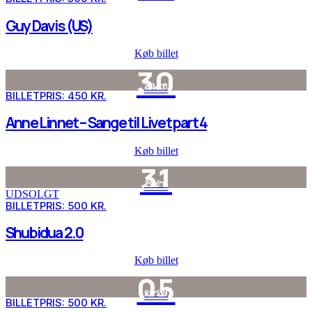
Guy Davis (US)
Køb billet
30
2026
OKT
BILLETPRIS: 450 KR.
Anne Linnet – Sange til Livet part 4
Køb billet
31
2026
OKT
UDSOLGT
BILLETPRIS: 500 KR.
Shubidua 2.0
Køb billet
05
2026
NOV
BILLETPRIS: 500 KR.