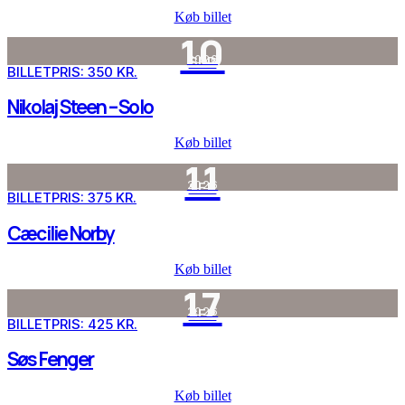
Køb billet
10
2026
SEP
BILLETPRIS: 350 KR.
Nikolaj Steen – Solo
Køb billet
11
2026
SEP
BILLETPRIS: 375 KR.
Cæcilie Norby
Køb billet
17
2026
SEP
BILLETPRIS: 425 KR.
Søs Fenger
Køb billet