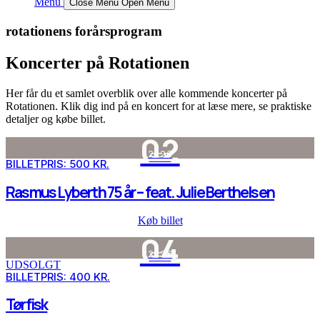
Menu
Close Menu
Open Menu
rotationens forårsprogram
Koncerter på Rotationen
Her får du et samlet overblik over alle kommende koncerter på
Rotationen. Klik dig ind på en koncert for at læse mere, se praktiske
detaljer og købe billet.
02
2026
SEP
BILLETPRIS: 500 KR.
Rasmus Lyberth 75 år – feat. Julie Berthelsen
Køb billet
04
2026
SEP
UDSOLGT
BILLETPRIS: 400 KR.
Tørfisk