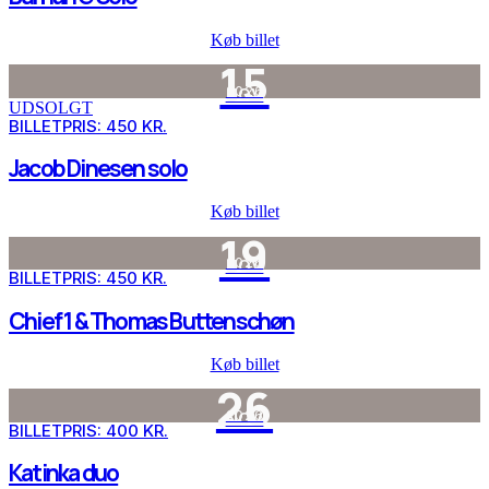
Køb billet
15
2026
NOV
UDSOLGT
BILLETPRIS: 450 KR.
Jacob Dinesen solo
Køb billet
19
2026
NOV
BILLETPRIS: 450 KR.
Chief 1 & Thomas Buttenschøn
Køb billet
26
2026
NOV
BILLETPRIS: 400 KR.
Katinka duo