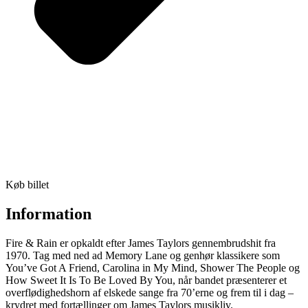
Køb billet
Information
Fire & Rain er opkaldt efter James Taylors gennembrudshit fra
1970. Tag med ned ad Memory Lane og genhør klassikere som
You’ve Got A Friend, Carolina in My Mind, Shower The People og
How Sweet It Is To Be Loved By You, når bandet præsenterer et
overflødighedshorn af elskede sange fra 70’erne og frem til i dag –
krydret med fortællinger om James Taylors musikliv.