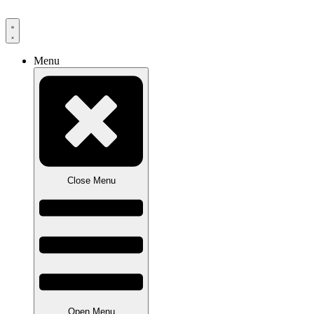
Videre
til
indhold
Menu
Close Menu
Open Menu