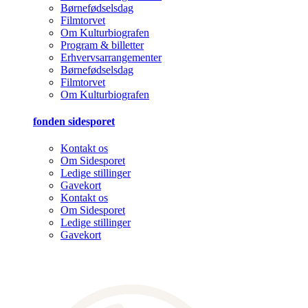
Børnefødselsdag
Filmtorvet
Om Kulturbiografen
Program & billetter
Erhvervsarrangementer
Børnefødselsdag
Filmtorvet
Om Kulturbiografen
fonden sidesporet
Kontakt os
Om Sidesporet
Ledige stillinger
Gavekort
Kontakt os
Om Sidesporet
Ledige stillinger
Gavekort