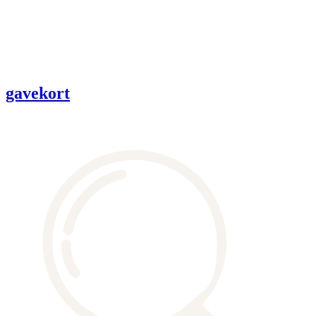
gavekort