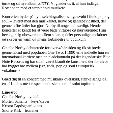
turné og sit nye album
SIXTY
. Vi glæder os ti, at hun indtager
Rotationen med et stærkt hold musikere.
Koncerten byder på nye, selvbiografiske sange svøbt i funk, pop og
soul – leveret med den musikalitet, nerve og genrebevidsthed, der
gennem fire årtier har gjort Norby til noget helt særligt. Hendes
koncerter er kendt for at være både virtuose og nærværende: Hun
bevæger sig ubesværet mellem stilarter, deler personlige anekdoter
og skaber en varm og intens forbindelse til publikum.
Cæcilie Norby debuterede for over 40 år siden og fik sit brede
gennembrud med popduoen One Two. I 1990’erne indledte hun en
international karriere med en pladekontrakt på det legendariske Blue
Note Records og har siden været blandt de kunstnere, der for alvor
har bygget bro mellem jazz, rock, pop og soul i europæisk
vokalmusik.
Glæd dig til en koncert med musikalsk overskud, stærke sange og
en af landets mest respekterede stemmer i absolut topform.
Line-up:
Cæcilie Norby – vokal
Morten Schantz – keys/klaver
Kristor Brødsgaard – bas
Snorre Kirk – trommer