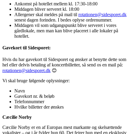
Ankomst på hotellet mellem kl. 17:30-18:00
Middagen bliver serveret kl. 18:00
Allergener skal meldes på mail til
rotationen@sidesporet.dk
senest dagen forinden. I bedes oplyse ordrenummer.
Middagen vil som udgangspunkt blive serveret i vores
gårdlokale, men man kan blive placeret i alle lokaler på
hotellet.
Gavekort til Sidesporet:
Hvis du har gavekort til Sidesporet og ønsker at benytte dette som
hel eller delvis betaling af koncertbilletter, så send os en mail på:
rotationen@sidesporet.dk
😊
Vi skal bruge følgende oplysninger:
Navn
Gavekort nr. & beløb
Telefonnummer
Hvilke billetter der ønskes
Cæcilie Norby
Cæcilie Norby er en af Europas mest markante og skelsættende
vokalister – og i år fylder hun 60. Det fejrer hun med en eksklusiv