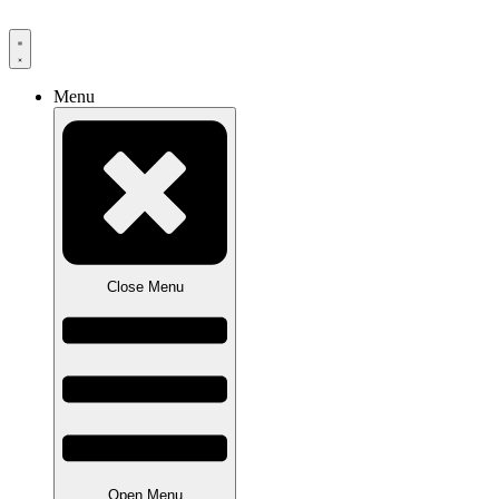
Videre
til
indhold
Menu
Close Menu
Open Menu