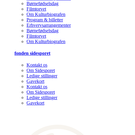
Børnefødselsdag
Filmtorvet
Om Kulturbiografen
Program & billetter
Erhvervsarrangementer
Børnefødselsdag
Filmtorvet
Om Kulturbiografen
fonden sidesporet
Kontakt os
Om Sidesporet
Ledige stillinger
Gavekort
Kontakt os
Om Sidesporet
Ledige stillinger
Gavekort