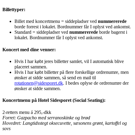
Billettyper:
Billet med koncertmenu = siddepladser ved
nummererede
borde forrest i lokalet. Bordnummer får I oplyst ved ankomst.
Standard = siddepladser ved
nummererede
borde bagerst i
lokalet. Bordnummer får I oplyst ved ankomst.
Koncert med dine venner:
Hvis I har købt jeres billetter samlet, vil I automatisk blive
placeret sammen.
Hvis I har købt billetter på flere forskellige ordrenumre, men
ønsker at sidde sammen, så send en mail til
rotationen@sidesporet.dk
. I bedes oplyse de ordrenumre der
ønsker at sidde sammen.
Koncertmenu på Hotel Sidesporet (Social Seating):
2-retters menu á 295,-dkk
Forret: Gazpacho med serranoskinke og brød
Hovedret: Langtidsstegt oksecuvette, sæsonens grønt, kartoffel og
sovs