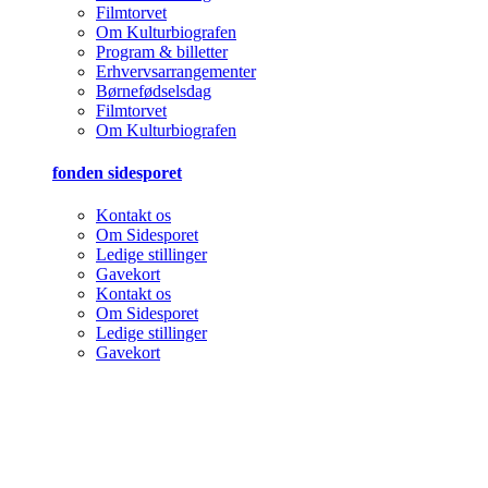
Filmtorvet
Om Kulturbiografen
Program & billetter
Erhvervsarrangementer
Børnefødselsdag
Filmtorvet
Om Kulturbiografen
fonden sidesporet
Kontakt os
Om Sidesporet
Ledige stillinger
Gavekort
Kontakt os
Om Sidesporet
Ledige stillinger
Gavekort