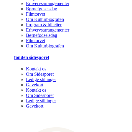
Erhvervsarrangementer
Børnefødselsdag
Filmtorvet
Om Kulturbiografen
Program & billetter
Erhvervsarrangementer
Børnefødselsdag
Filmtorvet
Om Kulturbiografen
fonden sidesporet
Kontakt os
Om Sidesporet
Ledige stillinger
Gavekort
Kontakt os
Om Sidesporet
Ledige stillinger
Gavekort