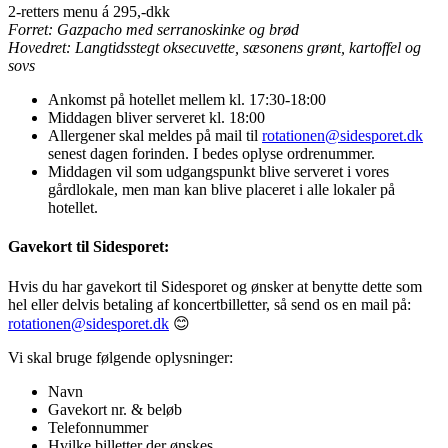
2-retters menu á 295,-dkk
Forret: Gazpacho med serranoskinke og brød
Hovedret: Langtidsstegt oksecuvette, sæsonens grønt, kartoffel og
sovs
Ankomst på hotellet mellem kl. 17:30-18:00
Middagen bliver serveret kl. 18:00
Allergener skal meldes på mail til
rotationen@sidesporet.dk
senest dagen forinden. I bedes oplyse ordrenummer.
Middagen vil som udgangspunkt blive serveret i vores
gårdlokale, men man kan blive placeret i alle lokaler på
hotellet.
Gavekort til Sidesporet:
Hvis du har gavekort til Sidesporet og ønsker at benytte dette som
hel eller delvis betaling af koncertbilletter, så send os en mail på:
rotationen@sidesporet.dk
😊
Vi skal bruge følgende oplysninger:
Navn
Gavekort nr. & beløb
Telefonnummer
Hvilke billetter der ønskes