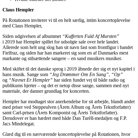
Claus Hempler
På Rotationen inviterer vi til en helt særlig, intim koncertoplevelse
med Claus Hempler,
Siden udgivelsen af albummet
“Kufferten Fuld Af Mursten”
i 2019 har Hempler spillet for udsolgte sale over hele landet.
Allerede som helt ung slog han sit navn fast som frontfigur i bandet
Fielfraz, og siden har han markeret sig som en af Danmarks mest
markante og stilsættende sangere – en sand musikers musiker.
Med skiftet til det danske sprog i 2019 åbnede der sig et nyt kapitel i
hans musik. Sange som
“Jeg Drømmer Om En Sang”
,
“Op”
og
“Navnet Er Hempler”
har siden fundet vej til både radio og
publikums hjerter – og det er netop disse sange, sammen med nyt
materiale, der danner grundlag for koncerten.
Hempler har modtaget stor anerkendelse for sit arbejde, blandt andet
med priser ved Steppeulven (Årets Album og Årets Tekstforfatter)
samt Carl-prisen (Årets Komponist og Årets Tekstforfatter).
Derudover er han hædret med både Dan Turèll-medaljen og F.P.
Jacs Mindelegat.
Glæd dig til en nærværende koncertoplevelse på Rotationen, hvor