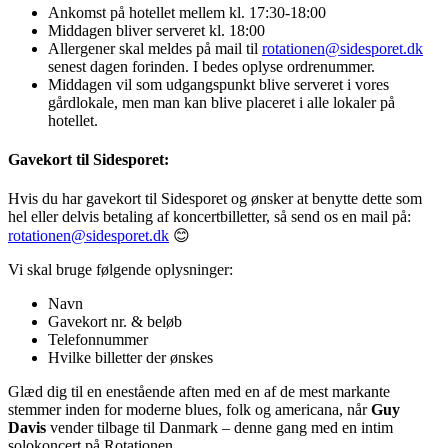
Ankomst på hotellet mellem kl. 17:30-18:00
Middagen bliver serveret kl. 18:00
Allergener skal meldes på mail til
rotationen@sidesporet.dk
senest dagen forinden. I bedes oplyse ordrenummer.
Middagen vil som udgangspunkt blive serveret i vores
gårdlokale, men man kan blive placeret i alle lokaler på
hotellet.
Gavekort til Sidesporet:
Hvis du har gavekort til Sidesporet og ønsker at benytte dette som
hel eller delvis betaling af koncertbilletter, så send os en mail på:
rotationen@sidesporet.dk
😊
Vi skal bruge følgende oplysninger:
Navn
Gavekort nr. & beløb
Telefonnummer
Hvilke billetter der ønskes
Glæd dig til en enestående aften med en af de mest markante
stemmer inden for moderne blues, folk og americana, når
Guy
Davis
vender tilbage til Danmark – denne gang med en intim
solokoncert på Rotationen.