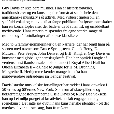
Guy Davis er ikke bare musiker. Han er historiefortæller,
traditionsbærer og en kunstner, der formår at samle hele den
amerikanske musikarv i ét udtryk. Med virtuost fingerspil, en
sjælfuld vokal og en evne til at fange publikum fra første tone skaber
han en koncertoplevelse, der både er dybt autentisk og umiddelbart
medrivende. Hans repertoire spænder fra egne stærke sange til
rørende og rå fortolkninger af tidløse klassikere.
Med to Grammy-nomineringer og en karriere, der har bragt ham på
scenen med navne som Bruce Springsteen, Chuck Berry, Don
McLean, Pete Seeger, John Denver og B.B. King, er Guy Davis en
kunstner med global gennemslagskraft. Han har optrådt i nogle af
verdens mest ikoniske sale – blandt andet i Royal Albert Hall for
Queen Elizabeth II – og hele to gange for H.M. Dronning
Margrethe II. Herhjemme kender mange ham fra hans
mindeværdige optrædener på Tønder Festival.
Davis’ stærke musikalske fortællinger har rødder i hans opvækst i
50’ernes og 60’ernes New York. Som søn af skuespillerne og
borgerrettighedsforkæmperne Ossie Davis og Ruby Dee voksede
han op i et miljø præget af kreativitet, socialt engagement og
scenekunst. Det satte sig dybt i hans kunstneriske identitet – og det
mærkes i hver eneste sang, han fremfører.