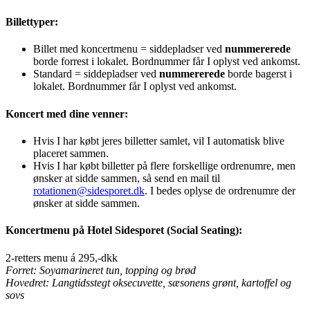
Billettyper:
Billet med koncertmenu = siddepladser ved
nummererede
borde forrest i lokalet. Bordnummer får I oplyst ved ankomst.
Standard = siddepladser ved
nummererede
borde bagerst i
lokalet. Bordnummer får I oplyst ved ankomst.
Koncert med dine venner:
Hvis I har købt jeres billetter samlet, vil I automatisk blive
placeret sammen.
Hvis I har købt billetter på flere forskellige ordrenumre, men
ønsker at sidde sammen, så send en mail til
rotationen@sidesporet.dk
. I bedes oplyse de ordrenumre der
ønsker at sidde sammen.
Koncertmenu på Hotel Sidesporet (Social Seating):
2-retters menu á 295,-dkk
Forret: Soyamarineret tun, topping og brød
Hovedret: Langtidsstegt oksecuvette, sæsonens grønt, kartoffel og
sovs