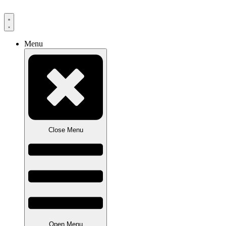
Videre
til
indhold
Menu
Close Menu
Open Menu