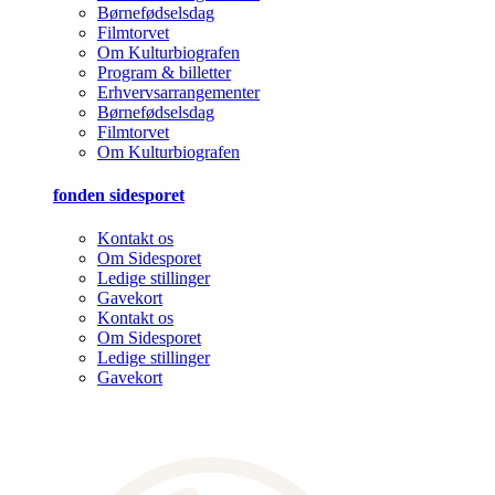
Børnefødselsdag
Filmtorvet
Om Kulturbiografen
Program & billetter
Erhvervsarrangementer
Børnefødselsdag
Filmtorvet
Om Kulturbiografen
fonden sidesporet
Kontakt os
Om Sidesporet
Ledige stillinger
Gavekort
Kontakt os
Om Sidesporet
Ledige stillinger
Gavekort