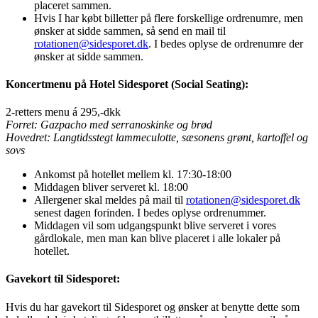
placeret sammen.
Hvis I har købt billetter på flere forskellige ordrenumre, men
ønsker at sidde sammen, så send en mail til
rotationen@sidesporet.dk
. I bedes oplyse de ordrenumre der
ønsker at sidde sammen.
Koncertmenu på Hotel Sidesporet (Social Seating):
2-retters menu á 295,-dkk
Forret: Gazpacho med serranoskinke og brød
Hovedret: Langtidsstegt lammeculotte, sæsonens grønt, kartoffel og
sovs
Ankomst på hotellet mellem kl. 17:30-18:00
Middagen bliver serveret kl. 18:00
Allergener skal meldes på mail til
rotationen@sidesporet.dk
senest dagen forinden. I bedes oplyse ordrenummer.
Middagen vil som udgangspunkt blive serveret i vores
gårdlokale, men man kan blive placeret i alle lokaler på
hotellet.
Gavekort til Sidesporet:
Hvis du har gavekort til Sidesporet og ønsker at benytte dette som