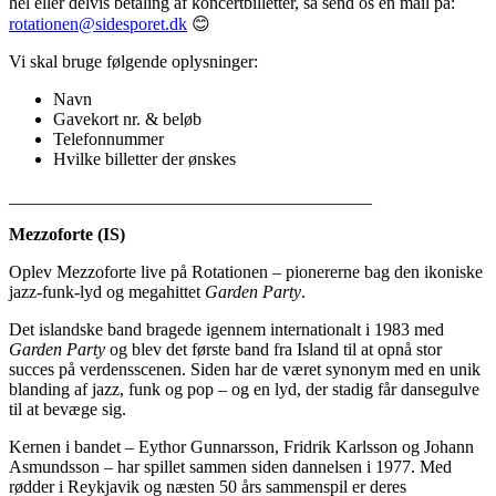
hel eller delvis betaling af koncertbilletter, så send os en mail på:
rotationen@sidesporet.dk
😊
Vi skal bruge følgende oplysninger:
Navn
Gavekort nr. & beløb
Telefonnummer
Hvilke billetter der ønskes
_________________________________________
Mezzoforte (IS)
Oplev Mezzoforte live på Rotationen – pionererne bag den ikoniske
jazz-funk-lyd og megahittet
Garden Party
.
Det islandske band bragede igennem internationalt i 1983 med
Garden Party
og blev det første band fra Island til at opnå stor
succes på verdensscenen. Siden har de været synonym med en unik
blanding af jazz, funk og pop – og en lyd, der stadig får dansegulve
til at bevæge sig.
Kernen i bandet – Eythor Gunnarsson, Fridrik Karlsson og Johann
Asmundsson – har spillet sammen siden dannelsen i 1977. Med
rødder i Reykjavik og næsten 50 års sammenspil er deres