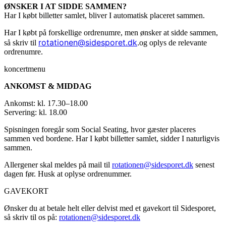
ØNSKER I AT SIDDE SAMMEN?
Har I købt billetter samlet, bliver I automatisk placeret sammen.
Har I købt på forskellige ordrenumre, men ønsker at sidde sammen,
rotationen@sidesporet.dk
.
så skriv til
og oplys de relevante
ordrenumre.
koncertmenu
ANKOMST & MIDDAG
Ankomst: kl. 17.30–18.00
Servering: kl. 18.00
Spisningen foregår som Social Seating, hvor gæster placeres
sammen ved bordene. Har I købt billetter samlet, sidder I naturligvis
sammen.
Allergener skal meldes på mail til
rotationen@sidesporet.dk
senest
dagen før. Husk at oplyse ordrenummer.
GAVEKORT
Ønsker du at betale helt eller delvist med et gavekort til Sidesporet,
så skriv til os på:
rotationen@sidesporet.dk