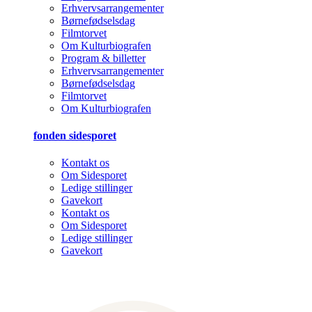
Erhvervsarrangementer
Børnefødselsdag
Filmtorvet
Om Kulturbiografen
Program & billetter
Erhvervsarrangementer
Børnefødselsdag
Filmtorvet
Om Kulturbiografen
fonden sidesporet
Kontakt os
Om Sidesporet
Ledige stillinger
Gavekort
Kontakt os
Om Sidesporet
Ledige stillinger
Gavekort