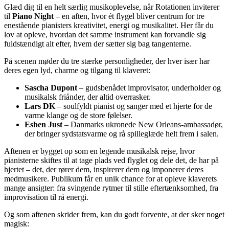
Glæd dig til en helt særlig musikoplevelse, når Rotationen inviterer
til
Piano Night
– en aften, hvor ét flygel bliver centrum for tre
enestående pianisters kreativitet, energi og musikalitet. Her får du
lov at opleve, hvordan det samme instrument kan forvandle sig
fuldstændigt alt efter, hvem der sætter sig bag tangenterne.
På scenen møder du tre stærke personligheder, der hver især har
deres egen lyd, charme og tilgang til klaveret:
Sascha Dupont
– gudsbenådet improvisator, underholder og
musikalsk friånder, der altid overrasker.
Lars DK
– soulfyldt pianist og sanger med et hjerte for de
varme klange og de store følelser.
Esben Just
– Danmarks ukronede New Orleans-ambassadør,
der bringer sydstatsvarme og rå spilleglæde helt frem i salen.
Aftenen er bygget op som en legende musikalsk rejse, hvor
pianisterne skiftes til at tage plads ved flyglet og dele det, de har på
hjertet – det, der rører dem, inspirerer dem og imponerer deres
medmusikere. Publikum får en unik chance for at opleve klaverets
mange ansigter: fra svingende rytmer til stille eftertænksomhed, fra
improvisation til rå energi.
Og som aftenen skrider frem, kan du godt forvente, at der sker noget
magisk: