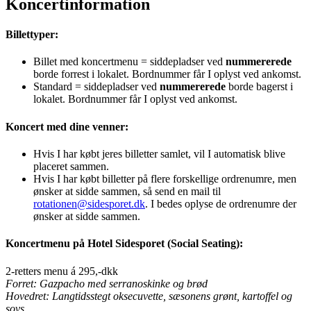
Koncertinformation
Billettyper:
Billet med koncertmenu = siddepladser ved
nummererede
borde forrest i lokalet. Bordnummer får I oplyst ved ankomst.
Standard = siddepladser ved
nummererede
borde bagerst i
lokalet. Bordnummer får I oplyst ved ankomst.
Koncert med dine venner:
Hvis I har købt jeres billetter samlet, vil I automatisk blive
placeret sammen.
Hvis I har købt billetter på flere forskellige ordrenumre, men
ønsker at sidde sammen, så send en mail til
rotationen@sidesporet.dk
. I bedes oplyse de ordrenumre der
ønsker at sidde sammen.
Koncertmenu på Hotel Sidesporet (Social Seating):
2-retters menu á 295,-dkk
Forret: Gazpacho med serranoskinke og brød
Hovedret: Langtidsstegt oksecuvette, sæsonens grønt, kartoffel og
sovs