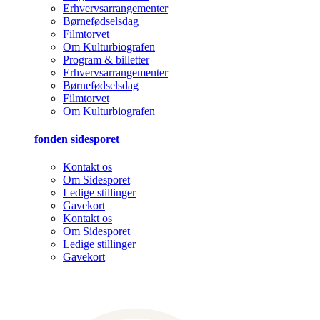
Erhvervsarrangementer
Børnefødselsdag
Filmtorvet
Om Kulturbiografen
Program & billetter
Erhvervsarrangementer
Børnefødselsdag
Filmtorvet
Om Kulturbiografen
fonden sidesporet
Kontakt os
Om Sidesporet
Ledige stillinger
Gavekort
Kontakt os
Om Sidesporet
Ledige stillinger
Gavekort