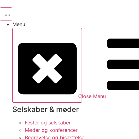
Videre
til
indhold
Menu
Close Menu
Selskaber & møder
Fester og selskaber
Møder og konferencer
Begravelse og bisættelse